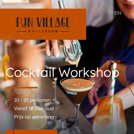
EN
Cocktail Workshop
10 - 25 personen
Vanaf 18 jaar oud
Prijs op aanvraag