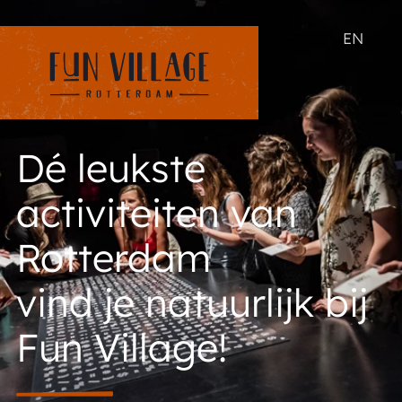
EN
Dé leukste
activiteiten van
Rotterdam
vind je natuurlijk bij
Fun Village!