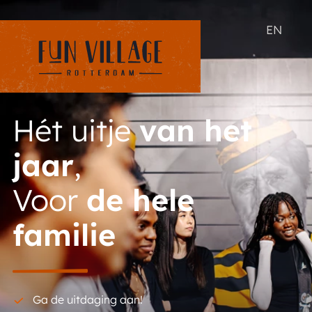
EN
Hét uitje
van het
jaar
,
Voor
de hele
familie
Ga de uitdaging aan!