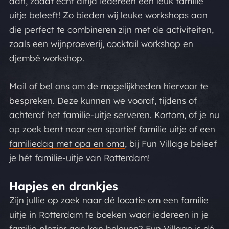
aan, zodat echt altijd iedereen een leuk familie
uitje beleeft! Zo bieden wij leuke workshops aan
die perfect te combineren zijn met de activiteiten,
zoals een wijnproeverij,
cocktail workshop
en
djembé workshop
.
Mail of bel ons om de mogelijkheden hiervoor te
bespreken. Deze kunnen we vooraf, tijdens of
achteraf het familie-uitje serveren. Kortom, of je nu
op zoek bent naar een
sportief familie uitje
of een
familiedag met opa en oma
, bij Fun Village beleef
je hét familie-uitje van Rotterdam!
Hapjes en drankjes
Zijn jullie op zoek naar dé locatie om een familie
uitje in Rotterdam te boeken waar iedereen in je
familie plezier aan kan beleven? Fun Village is dé