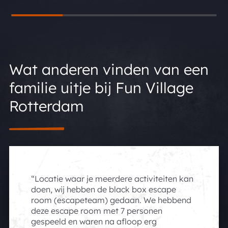
Wat anderen vinden van een
familie uitje bij Fun Village
Rotterdam
Locatie waar je meerdere activiteiten kan
doen, wij hebben de black box escape
room (escapeteam) gedaan. We hebbend
deze escape room met 7 personen
gespeeld en waren na afloop erg