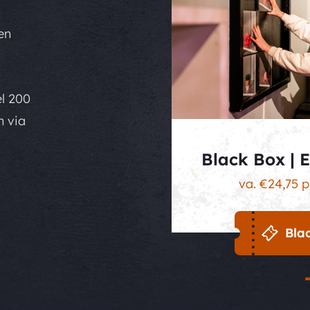
en
l 200
n via
Black Box |
va. €24,75 p.
Bla