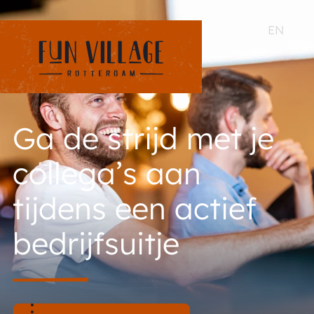
EN
Ga de strijd met je
collega’s aan
tijdens een actief
bedrijfsuitje